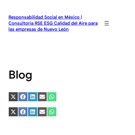
Saltar
al
Responsabilidad Social en México |
contenido
Consultoría RSE ESG Calidad del Aire para
las empresas de Nuevo León
Blog
Compartir
Compartir
Compartir
Compartir
Compartir
en
en
en
en
en
X
Facebook
LinkedIn
Email
WhatsApp
(Twitter)
Compartir
Compartir
Compartir
Compartir
Compartir
en
en
en
en
en
X
Facebook
LinkedIn
Email
WhatsApp
(Twitter)