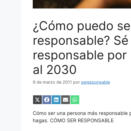
¿Cómo puedo se
responsable? Sé
responsable por
al 2030
9 de marzo de 2011
por
seresponsable
Compartir
Compartir
Compartir
Compartir
Compartir
en
en
en
en
en
X
Facebook
LinkedIn
Email
WhatsApp
Cómo ser una persona más responsable po
(Twitter)
hagas. CÓMO SER RESPONSABLE