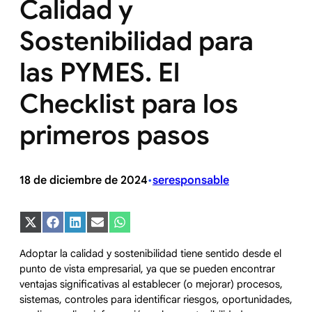
Calidad y
Sostenibilidad para
las PYMES. El
Checklist para los
primeros pasos
18 de diciembre de 2024
seresponsable
•
Compartir
Compartir
Compartir
Compartir
Compartir
en
en
en
en
en
X
Facebook
LinkedIn
Email
WhatsApp
Adoptar la calidad y sostenibilidad tiene sentido desde el
(Twitter)
punto de vista empresarial, ya que se pueden encontrar
ventajas significativas al establecer (o mejorar) procesos,
sistemas, controles para identificar riesgos, oportunidades,