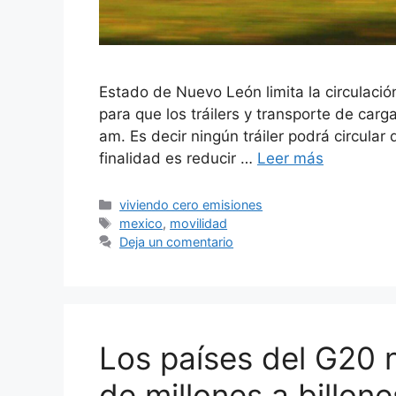
Estado de Nuevo León limita la circulación
para que los tráilers y transporte de car
am. Es decir ningún tráiler podrá circular
finalidad es reducir …
Leer más
Categorías
viviendo cero emisiones
Etiquetas
mexico
,
movilidad
Deja un comentario
Los países del G20 n
de millones a billone