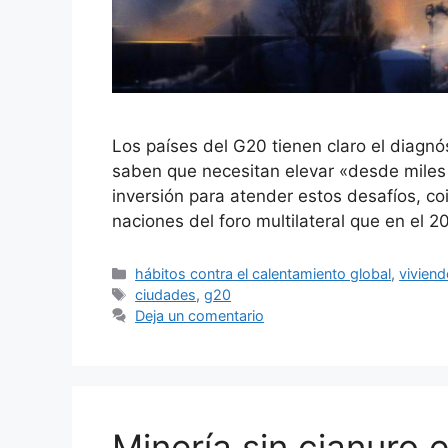
Los países del G20 tienen claro el diagnó
saben que necesitan elevar «desde miles 
inversión para atender estos desafíos, c
naciones del foro multilateral que en el 2
Categorías
hábitos contra el calentamiento global
,
vivien
Etiquetas
ciudades
,
g20
Deja un comentario
Minería sin cianuro 