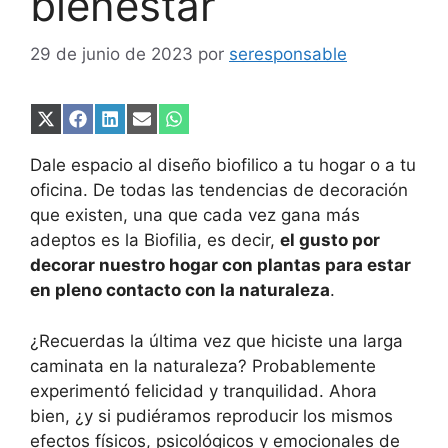
bienestar
29 de junio de 2023
por
seresponsable
Compartir
Compartir
Compartir
Compartir
Compartir
en
en
en
en
en
X
Facebook
LinkedIn
Email
WhatsApp
Dale espacio al diseño biofilico a tu hogar o a tu
(Twitter)
oficina. De todas las tendencias de decoración
que existen, una que cada vez gana más
adeptos es la Biofilia, es decir,
el gusto por
decorar nuestro hogar con plantas para estar
en pleno contacto con la naturaleza
.
¿Recuerdas la última vez que hiciste una larga
caminata en la naturaleza? Probablemente
experimentó felicidad y tranquilidad. Ahora
bien, ¿y si pudiéramos reproducir los mismos
efectos físicos, psicológicos y emocionales de