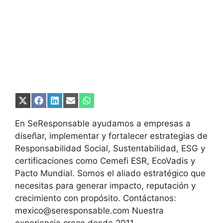
Compartir
Compartir
Compartir
Compartir
Compartir
en
en
en
en
en
X
Facebook
LinkedIn
Email
WhatsApp
En SeResponsable ayudamos a empresas a
(Twitter)
diseñar, implementar y fortalecer estrategias de
Responsabilidad Social, Sustentabilidad, ESG y
certificaciones como Cemefi ESR, EcoVadis y
Pacto Mundial. Somos el aliado estratégico que
necesitas para generar impacto, reputación y
crecimiento con propósito. Contáctanos:
mexico@seresponsable.com Nuestra
experiencia crece desde 2011