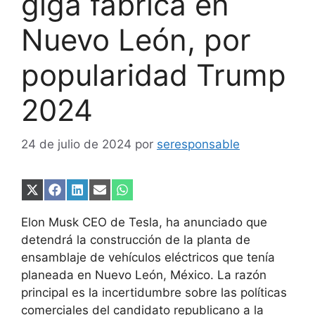
giga fábrica en
Nuevo León, por
popularidad Trump
2024
24 de julio de 2024
por
seresponsable
Compartir
Compartir
Compartir
Compartir
Compartir
en
en
en
en
en
X
Facebook
LinkedIn
Email
WhatsApp
Elon Musk CEO de Tesla, ha anunciado que
(Twitter)
detendrá la construcción de la planta de
ensamblaje de vehículos eléctricos que tenía
planeada en Nuevo León, México
. La razón
principal es la incertidumbre sobre las políticas
comerciales del candidato republicano a la