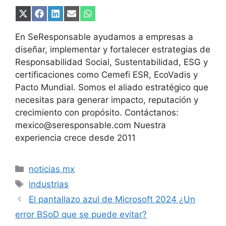
Compartir
Compartir
Compartir
Compartir
Compartir
en
en
en
en
en
X
Facebook
LinkedIn
Email
WhatsApp
En SeResponsable ayudamos a empresas a
(Twitter)
diseñar, implementar y fortalecer estrategias de
Responsabilidad Social, Sustentabilidad, ESG y
certificaciones como Cemefi ESR, EcoVadis y
Pacto Mundial. Somos el aliado estratégico que
necesitas para generar impacto, reputación y
crecimiento con propósito. Contáctanos:
mexico@seresponsable.com Nuestra
experiencia crece desde 2011
Categorías
noticias mx
Etiquetas
industrias
El pantallazo azul de Microsoft 2024 ¿Un
error BSoD que se puede evitar?