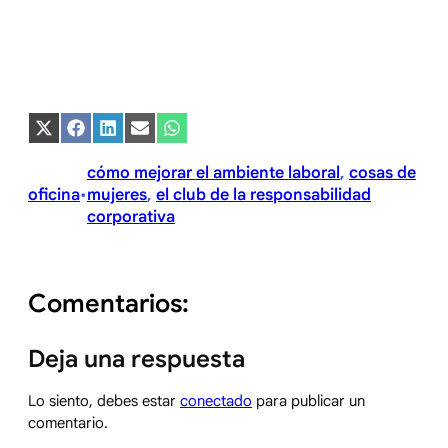
Compartir
Compartir
Compartir
Compartir
Compartir
en
en
en
en
en
X
Facebook
LinkedIn
Email
WhatsApp
cómo mejorar el ambiente laboral
, 
cosas de
(Twitter)
oficina
mujeres
, 
el club de la responsabilidad
•
corporativa
Comentarios:
Deja una respuesta
Lo siento, debes estar
conectado
para publicar un
comentario.