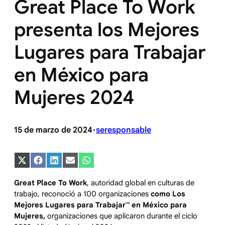
Great Place To Work
presenta los Mejores
Lugares para Trabajar
en México para
Mujeres 2024
15 de marzo de 2024
seresponsable
•
Compartir
Compartir
Compartir
Compartir
Compartir
en
en
en
en
en
X
Facebook
LinkedIn
Email
WhatsApp
Great Place To Work
, autoridad global en culturas de
(Twitter)
trabajo, reconoció a 100 organizaciones
como Los
Mejores Lugares para Trabajar™ en México para
Mujeres,
organizaciones que aplicaron durante el ciclo