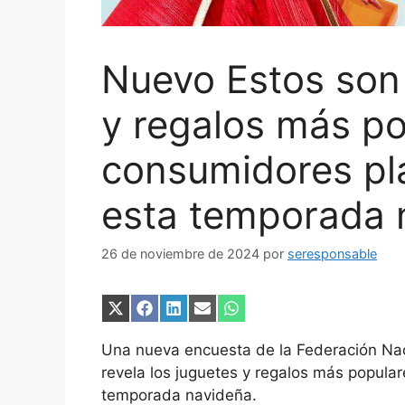
Nuevo Estos son 
y regalos más po
consumidores pl
esta temporada 
26 de noviembre de 2024
por
seresponsable
Compartir
Compartir
Compartir
Compartir
Compartir
en
en
en
en
en
X
Facebook
LinkedIn
Email
WhatsApp
Una nueva encuesta de la Federación Naci
(Twitter)
revela los juguetes y regalos más popula
temporada navideña.