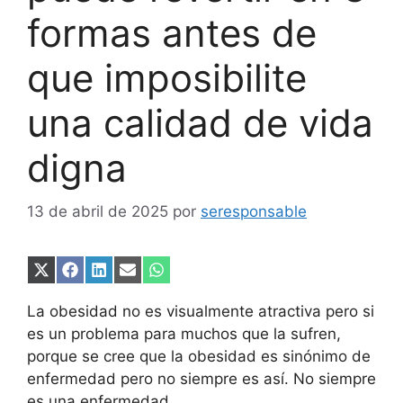
formas antes de
que imposibilite
una calidad de vida
digna
13 de abril de 2025
por
seresponsable
Compartir
Compartir
Compartir
Compartir
Compartir
en
en
en
en
en
X
Facebook
LinkedIn
Email
WhatsApp
La obesidad no es visualmente atractiva pero si
(Twitter)
es un problema para muchos que la sufren,
porque se cree que la obesidad es sinónimo de
enfermedad pero no siempre es así. No siempre
es una enfermedad.