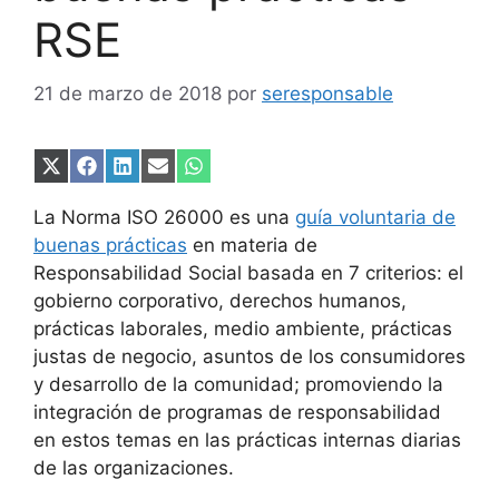
RSE
21 de marzo de 2018
por
seresponsable
Compartir
Compartir
Compartir
Compartir
Compartir
en
en
en
en
en
X
Facebook
LinkedIn
Email
WhatsApp
La Norma ISO 26000 es una
guía voluntaria de
(Twitter)
buenas prácticas
en materia de
Responsabilidad Social basada en 7 criterios: el
gobierno corporativo, derechos humanos,
prácticas laborales, medio ambiente, prácticas
justas de negocio, asuntos de los consumidores
y desarrollo de la comunidad; promoviendo la
integración de programas de responsabilidad
en estos temas en las prácticas internas diarias
de las organizaciones.