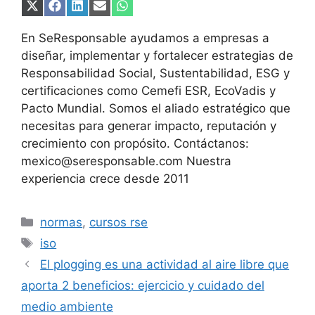
Compartir
Compartir
Compartir
Compartir
Compartir
en
en
en
en
en
X
Facebook
LinkedIn
Email
WhatsApp
En SeResponsable ayudamos a empresas a
(Twitter)
diseñar, implementar y fortalecer estrategias de
Responsabilidad Social, Sustentabilidad, ESG y
certificaciones como Cemefi ESR, EcoVadis y
Pacto Mundial. Somos el aliado estratégico que
necesitas para generar impacto, reputación y
crecimiento con propósito. Contáctanos:
mexico@seresponsable.com Nuestra
experiencia crece desde 2011
Categorías
normas
,
cursos rse
Etiquetas
iso
El plogging es una actividad al aire libre que
aporta 2 beneficios: ejercicio y cuidado del
medio ambiente