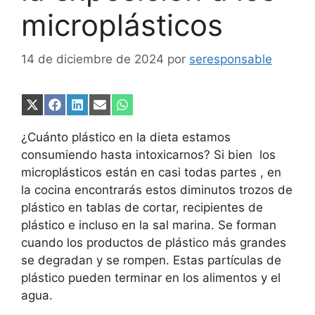
microplásticos
14 de diciembre de 2024
por
seresponsable
Compartir
Compartir
Compartir
Compartir
Compartir
en
en
en
en
en
X
Facebook
LinkedIn
Email
WhatsApp
¿Cuánto plástico en la dieta estamos
(Twitter)
consumiendo hasta intoxicarnos? Si bien los
microplásticos están en casi todas partes , en
la cocina encontrarás estos diminutos trozos de
plástico en tablas de cortar, recipientes de
plástico e incluso en la sal marina. Se forman
cuando los productos de plástico más grandes
se degradan y se rompen. Estas partículas de
plástico pueden terminar en los alimentos y el
agua.