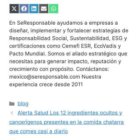
Compartir
Compartir
Compartir
Compartir
Compartir
en
en
en
en
en
X
Facebook
LinkedIn
Email
WhatsApp
En SeResponsable ayudamos a empresas a
(Twitter)
diseñar, implementar y fortalecer estrategias de
Responsabilidad Social, Sustentabilidad, ESG y
certificaciones como Cemefi ESR, EcoVadis y
Pacto Mundial. Somos el aliado estratégico que
necesitas para generar impacto, reputación y
crecimiento con propósito. Contáctanos:
mexico@seresponsable.com Nuestra
experiencia crece desde 2011
Categorías
blog
Alerta Salud Los 12 ingredientes ocultos y
cancerígenos presentes en la comida chatarra
que comes casi a diario