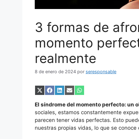
3 formas de afro
momento perfect
realmente
8 de enero de 2024
por
seresponsable
Compartir
Compartir
Compartir
Compartir
Compartir
en
en
en
en
en
X
Facebook
LinkedIn
Email
WhatsApp
El síndrome del momento perfecto: un ob
(Twitter)
sociales, estamos constantemente expue
parecen tener vidas perfectas. Esto puede
nuestras propias vidas, lo que se conoc