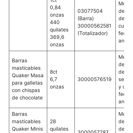
1ct
Mejor
0,84
03077504
del 2 
onzas
(Barra)
de ag
440
30000562581
cualqu
quilates
(Totalizador)
fecha
369,6
anteri
onzas
Mejor
Barras
del 1 
masticables
8ct
de
Quaker Masa
6,7
30000576519
septi
para galletas
onzas
y cual
con chispas
fecha
de chocolate
anteri
Barras
Mejor
masticables
28
del 2 
Quaker Minis
quilates
de ag
3000057787