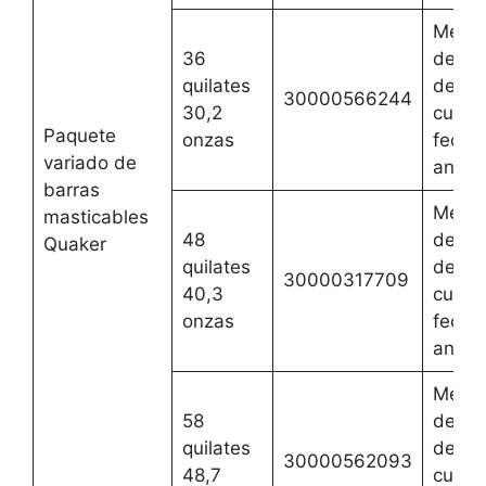
Mejor
36
del 2 
quilates
de ag
30000566244
30,2
cualqu
Paquete
onzas
fecha
variado de
anteri
barras
Mejor
masticables
48
del 2 
Quaker
quilates
de ag
30000317709
40,3
cualqu
onzas
fecha
anteri
Mejor
58
del 2 
quilates
de ag
30000562093
48,7
cualqu