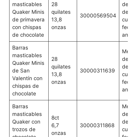
masticables
28
del 2 
Quaker Minis
quilates
de ag
30000569504
de primavera
13,8
cualqu
con chispas
onzas
fecha
de chocolate
anteri
Barras
Mejor
masticables
28
del 2 
Quaker Minis
quilates
de ag
de San
30000311639
13,8
cualqu
Valentín con
onzas
fecha
chispas de
anteri
chocolate
Barras
Mejor
masticables
del 2 
8ct
Quaker con
de ag
6,7
30000311868
trozos de
cualqu
onzas