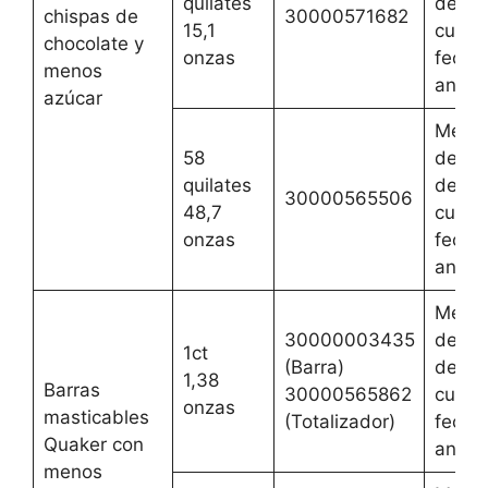
quilates
de jun
chispas de
30000571682
15,1
cualqu
chocolate y
onzas
fecha
menos
anteri
azúcar
Mejor
58
del 3 
quilates
de jun
30000565506
48,7
cualqu
onzas
fecha
anteri
Mejor
30000003435
del 3 
1ct
(Barra)
de jun
1,38
Barras
30000565862
cualqu
onzas
masticables
(Totalizador)
fecha
Quaker con
anteri
menos