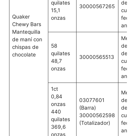
quilates
de ag
30000567265
15,1
cualqu
Quaker
onzas
fecha
Chewy Bars
anteri
Mantequilla
Mejor
de maní con
58
del 2 
chispas de
quilates
de ag
chocolate
30000565513
48,7
cualqu
onzas
fecha
anteri
1ct
Mejor
0,84
03077601
del 2 
onzas
(Barra)
de ag
440
30000562598
cualqu
quilates
(Totalizador)
fecha
369,6
anteri
onzas