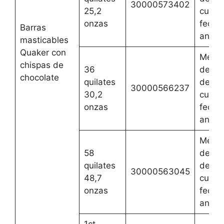
30000573402
25,2
cualqu
onzas
fecha
Barras
anteri
masticables
Quaker con
Mejor
chispas de
36
del 2 
chocolate
quilates
de ag
30000566237
30,2
cualqu
onzas
fecha
anteri
Mejor
58
del 2 
quilates
de ag
30000563045
48,7
cualqu
onzas
fecha
anteri