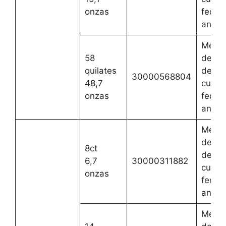
onzas
fecha
anteri
Mejor
58
del 2 
quilates
de ag
30000568804
48,7
cualqu
onzas
fecha
anteri
Mejor
del 2 
8ct
de ag
6,7
30000311882
cualqu
onzas
fecha
anteri
Mejor