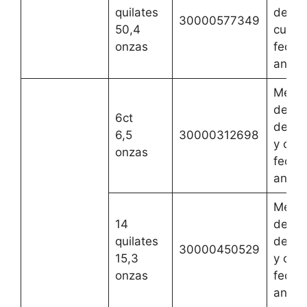
quilates
de ag
30000577349
50,4
cualqu
onzas
fecha
anteri
Mejor
del 1 
6ct
de oc
6,5
30000312698
y cual
onzas
fecha
anteri
Mejor
14
del 1 
quilates
de oc
30000450529
15,3
y cual
onzas
fecha
anteri