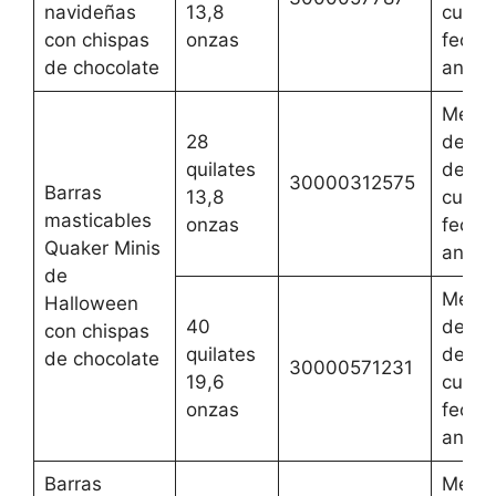
navideñas
13,8
cualqu
con chispas
onzas
fecha
de chocolate
anteri
Mejor
28
del 2 
quilates
de ag
30000312575
Barras
13,8
cualqu
masticables
onzas
fecha
Quaker Minis
anteri
de
Mejor
Halloween
40
del 2 
con chispas
quilates
de ag
de chocolate
30000571231
19,6
cualqu
onzas
fecha
anteri
Barras
Mejor