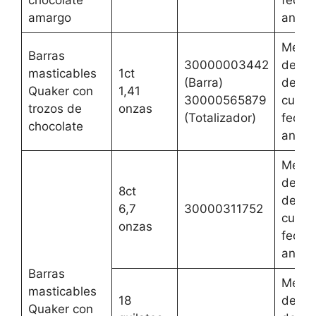
chocolate
fecha
amargo
anteri
Mejor
Barras
30000003442
del 2 
masticables
1ct
(Barra)
de ag
Quaker con
1,41
30000565879
cualqu
trozos de
onzas
(Totalizador)
fecha
chocolate
anteri
Mejor
del 3 
8ct
de jun
6,7
30000311752
cualqu
onzas
fecha
anteri
Barras
Mejor
masticables
18
del 3 
Quaker con