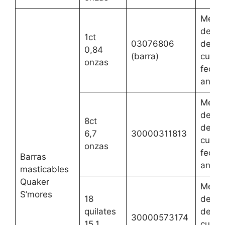
Mejor
del 2 
1ct
03076806
de ag
0,84
(barra)
cualqu
onzas
fecha
anteri
Mejor
del 2 
8ct
de ag
6,7
30000311813
cualqu
onzas
fecha
Barras
anteri
masticables
Quaker
Mejor
S’mores
18
del 2 
quilates
de ag
30000573174
15,1
cualqu