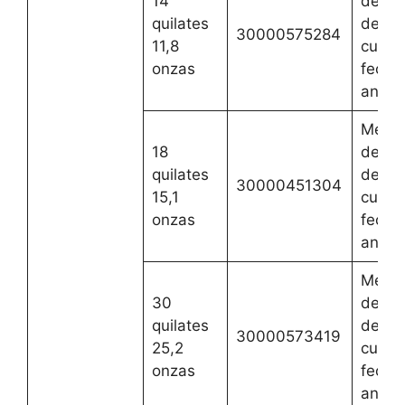
14
del 2 
quilates
de ag
30000575284
11,8
cualqu
onzas
fecha
anteri
Mejor
18
del 2 
quilates
de ag
30000451304
15,1
cualqu
onzas
fecha
anteri
Mejor
30
del 2 
quilates
de ag
30000573419
25,2
cualqu
onzas
fecha
anteri