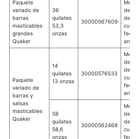
Paquete
Mejor
variado de
36
del 2 
barras
quilates
de ag
30000567609
masticables
53,3
cualqu
grandes
onzas
fecha
Quaker
anteri
Mejor
del 2 
14
de ag
quilates
30000576533
cualqu
Paquete
13 onzas
fecha
variado de
anteri
barras y
salsas
Mejor
masticables
58
del 2 
Quaker
quilates
de ag
30000562468
58,6
cualqu
onzas
fecha