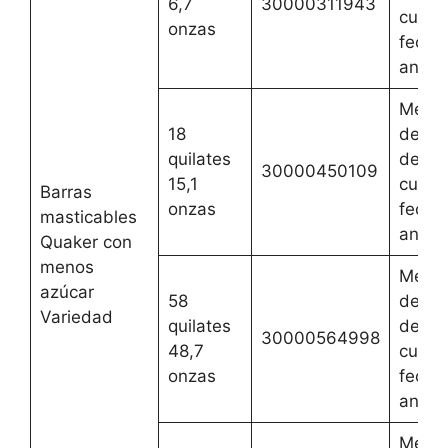
6,7
30000311943
cualqu
onzas
fecha
anteri
Mejor
18
del 3 
quilates
de jun
30000450109
15,1
cualqu
Barras
onzas
fecha
masticables
anteri
Quaker con
menos
Mejor
azúcar
58
del 3 
Variedad
quilates
de jun
30000564998
48,7
cualqu
onzas
fecha
anteri
Mejor