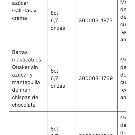
Mejor
azúcar
del 3 
Galletas y
8ct
de jun
crema
6,7
30000311875
cualqu
onzas
fecha
anteri
Barras
masticables
Mejor
Quaker sin
del 3 
8ct
azúcar y
de jun
6,7
30000311769
mantequilla
cualqu
onzas
de maní
fecha
chispas de
anteri
chocolate
Mejor
del 3 
8ct
de jun