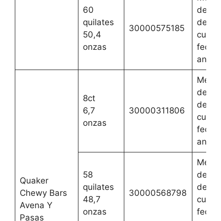
60
del 3 
quilates
de jun
30000575185
50,4
cualqu
onzas
fecha
anteri
Mejor
del 2 
8ct
de ag
6,7
30000311806
cualqu
onzas
fecha
anteri
Mejor
58
del 2 
Quaker
quilates
de ag
Chewy Bars
30000568798
48,7
cualqu
Avena Y
onzas
fecha
Pasas