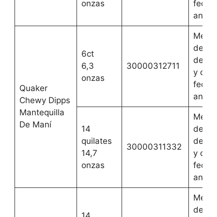
onzas
fecha
anteri
Mejor
del 1 
6ct
de oc
6,3
30000312711
y cual
onzas
fecha
Quaker
anteri
Chewy Dipps
Mantequilla
Mejor
De Maní
14
del 1 
quilates
de oc
30000311332
14,7
y cual
onzas
fecha
anteri
Mejor
del 1 
14