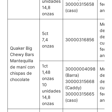
unidades
30000315658
fecha
14,8
(caso)
anteri
onzas
Mejor
del 2 
5ct
de ag
7,4
30000316856
cualqu
onzas
Quaker Big
fecha
Chewy Bars
anteri
Mantequilla
1ct
de maní con
30000004098
Mejor
1,48
chispas de
(Barra)
del 2 
onzas
chocolate
30000315668
de ag
10
(Caddy)
cualqu
unidades
30000315665
fecha
14,8
(caso)
anteri
onzas