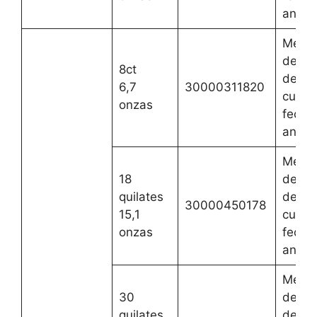
anteri
Mejor
del 2 
8ct
de ag
6,7
30000311820
cualqu
onzas
fecha
anteri
Mejor
18
del 2 
quilates
de ag
30000450178
15,1
cualqu
onzas
fecha
anteri
Mejor
30
del 2 
quilates
de ag