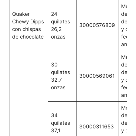
Mejor
Quaker
24
del 1 
Chewy Dipps
quilates
de oc
30000576809
con chispas
26,2
y cual
de chocolate
onzas
fecha
anteri
Mejor
30
del 1 
quilates
de oc
30000569061
32,7
y cual
onzas
fecha
anteri
Mejor
34
del 1 
quilates
de oc
30000311653
37,1
y cual