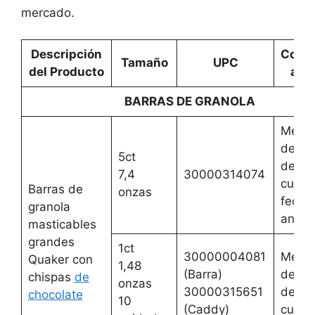
mercado.
Descripción
Cons
Tamaño
UPC
del Producto
ant
BARRAS DE GRANOLA
Mejor
del 2 
5ct
de ag
7,4
30000314074
cualqu
Barras de
onzas
fecha
granola
anteri
masticables
grandes
1ct
30000004081
Mejor
Quaker con
1,48
(Barra)
del 2 
chispas
de
onzas
30000315651
de ag
chocolate
10
(Caddy)
cualqu