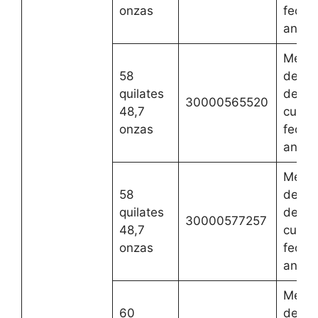
onzas
fecha
anteri
Mejor
58
del 2 
quilates
de ag
30000565520
48,7
cualqu
onzas
fecha
anteri
Mejor
58
del 2 
quilates
de ag
30000577257
48,7
cualqu
onzas
fecha
anteri
Mejor
60
del 2 