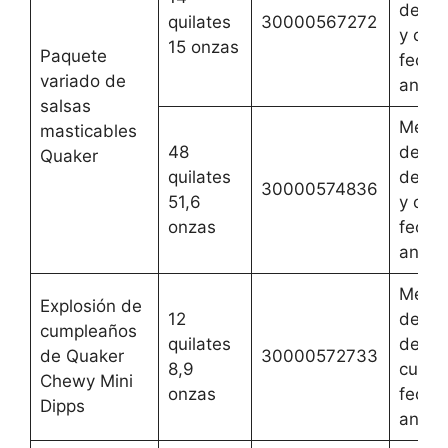
de oc
quilates
30000567272
y cual
15 onzas
Paquete
fecha
variado de
anteri
salsas
Mejor
masticables
48
del 1 
Quaker
quilates
de oc
30000574836
51,6
y cual
onzas
fecha
anteri
Mejor
Explosión de
12
del 2 
cumpleaños
quilates
de ag
de Quaker
30000572733
8,9
cualqu
Chewy Mini
onzas
fecha
Dipps
anteri