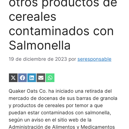
otros productos de
cereales
contaminados con
Salmonella
19 de diciembre de 2023
por
seresponsable
Compartir
Compartir
Compartir
Compartir
Compartir
en
en
en
en
en
X
Facebook
LinkedIn
Email
WhatsApp
Quaker Oats Co. ha iniciado una retirada del
(Twitter)
mercado de docenas de sus barras de granola
y productos de cereales por temor a que
puedan estar contaminados con salmonella,
según un aviso en el sitio web de la
Administración de Alimentos y Medicamentos