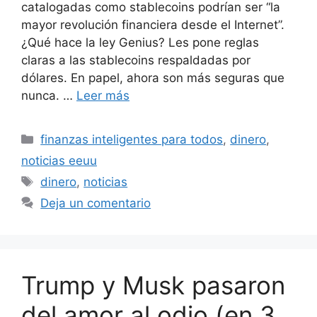
catalogadas como stablecoins podrían ser “la
mayor revolución financiera desde el Internet”.
¿Qué hace la ley Genius? Les pone reglas
claras a las stablecoins respaldadas por
dólares. En papel, ahora son más seguras que
nunca. …
Leer más
Categorías
finanzas inteligentes para todos
,
dinero
,
noticias eeuu
Etiquetas
dinero
,
noticias
Deja un comentario
Trump y Musk pasaron
del amor al odio (en 3