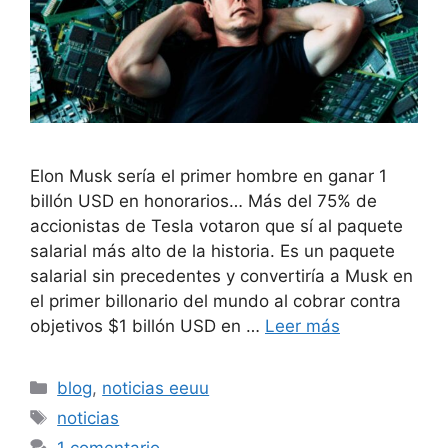
Elon Musk sería el primer hombre en ganar 1
billón USD en honorarios… Más del 75% de
accionistas de Tesla votaron que sí al paquete
salarial más alto de la historia. Es un paquete
salarial sin precedentes y convertiría a Musk en
el primer billonario del mundo al cobrar contra
objetivos $1 billón USD en …
Leer más
Categorías
blog
,
noticias eeuu
Etiquetas
noticias
1 comentario