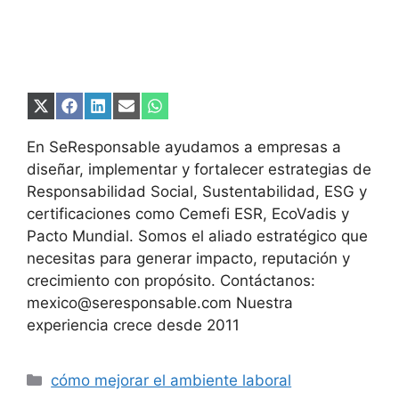
Compartir
Compartir
Compartir
Compartir
Compartir
en
en
en
en
en
X
Facebook
LinkedIn
Email
WhatsApp
En SeResponsable ayudamos a empresas a
(Twitter)
diseñar, implementar y fortalecer estrategias de
Responsabilidad Social, Sustentabilidad, ESG y
certificaciones como Cemefi ESR, EcoVadis y
Pacto Mundial. Somos el aliado estratégico que
necesitas para generar impacto, reputación y
crecimiento con propósito. Contáctanos:
mexico@seresponsable.com Nuestra
experiencia crece desde 2011
Categorías
cómo mejorar el ambiente laboral