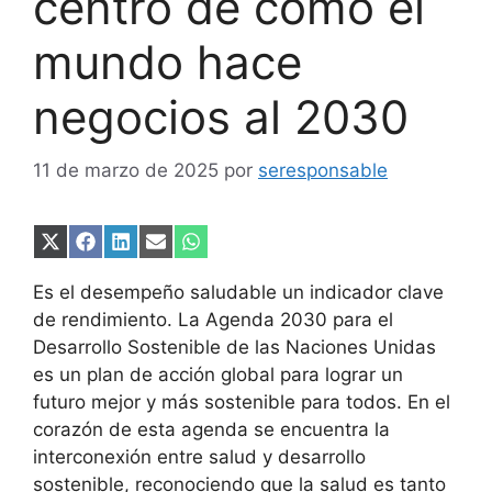
centro de cómo el
mundo hace
negocios al 2030
11 de marzo de 2025
por
seresponsable
Compartir
Compartir
Compartir
Compartir
Compartir
en
en
en
en
en
X
Facebook
LinkedIn
Email
WhatsApp
Es el desempeño saludable un indicador clave
(Twitter)
de rendimiento. La Agenda 2030 para el
Desarrollo Sostenible de las Naciones Unidas
es un plan de acción global para lograr un
futuro mejor y más sostenible para todos. En el
corazón de esta agenda se encuentra la
interconexión entre salud y desarrollo
sostenible, reconociendo que la salud es tanto