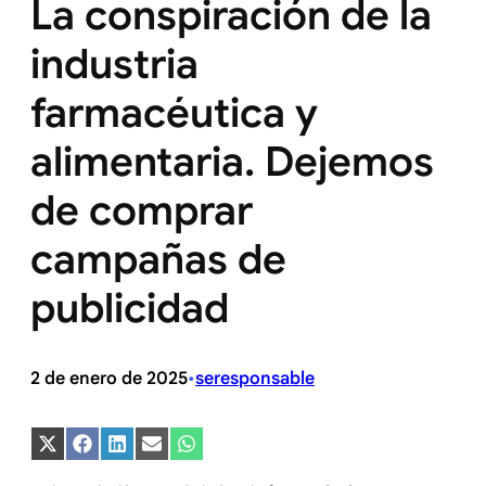
La conspiración de la
industria
farmacéutica y
alimentaria. Dejemos
de comprar
campañas de
publicidad
2 de enero de 2025
seresponsable
•
Compartir
Compartir
Compartir
Compartir
Compartir
en
en
en
en
en
X
Facebook
LinkedIn
Email
WhatsApp