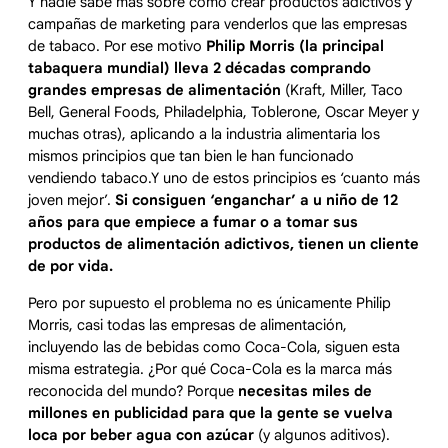
Y nadie sabe más sobre cómo crear productos adictivos y
campañas de marketing para venderlos que las empresas
de tabaco. Por ese motivo
Philip Morris (la principal
tabaquera mundial) lleva 2 décadas comprando
grandes empresas de alimentación
(Kraft, Miller, Taco
Bell, General Foods, Philadelphia, Toblerone, Oscar Meyer y
muchas otras), aplicando a la industria alimentaria los
mismos principios que tan bien le han funcionado
vendiendo tabaco.Y uno de estos principios es ‘cuanto más
joven mejor’.
Si consiguen ‘enganchar’ a u niño de 12
años para que empiece a fumar o a tomar sus
productos de alimentación adictivos, tienen un cliente
de por vida.
Pero por supuesto el problema no es únicamente Philip
Morris, casi todas las empresas de alimentación,
incluyendo las de bebidas como Coca-Cola, siguen esta
misma estrategia. ¿Por qué Coca-Cola es la marca más
reconocida del mundo? Porque
necesitas miles de
millones en publicidad para que la gente se vuelva
loca por beber agua con azúcar
(y algunos aditivos).