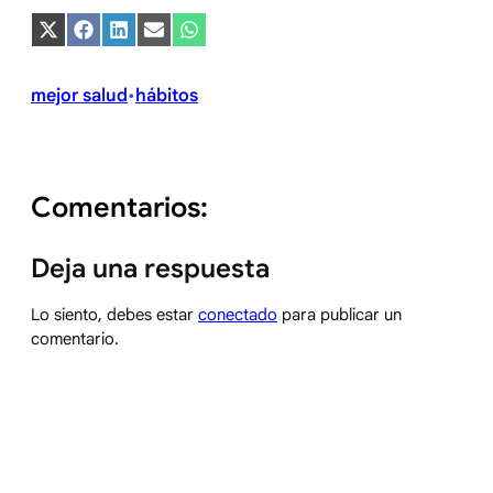
Compartir
Compartir
Compartir
Compartir
Compartir
en
en
en
en
en
X
Facebook
LinkedIn
Email
WhatsApp
(Twitter)
mejor salud
hábitos
•
Comentarios:
Deja una respuesta
Lo siento, debes estar
conectado
para publicar un
comentario.