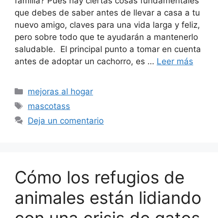
familia? Pues hay ciertas cosas fundamentales
que debes de saber antes de llevar a casa a tu
nuevo amigo, claves para una vida larga y feliz,
pero sobre todo que te ayudarán a mantenerlo
saludable. El principal punto a tomar en cuenta
antes de adoptar un cachorro, es …
Leer más
Categorías
mejoras al hogar
Etiquetas
mascotass
Deja un comentario
Cómo los refugios de
animales están lidiando
con una crisis de gatos