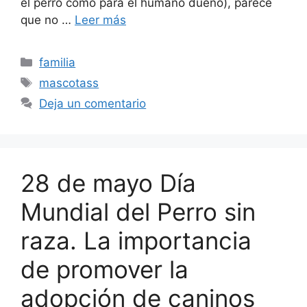
el perro como para el humano dueño), parece
que no …
Leer más
Categorías
familia
Etiquetas
mascotass
Deja un comentario
28 de mayo Día
Mundial del Perro sin
raza. La importancia
de promover la
adopción de caninos