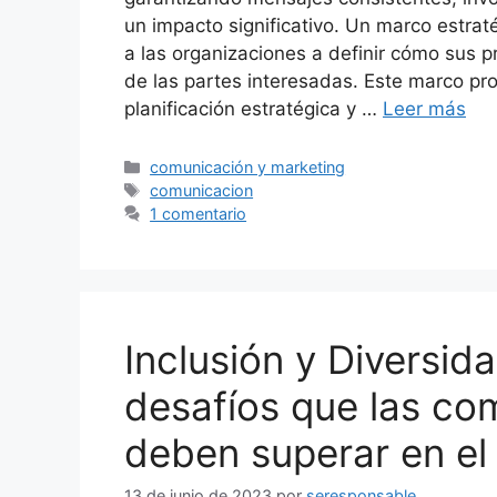
un impacto significativo. Un marco estra
a las organizaciones a definir cómo sus pr
de las partes interesadas. Este marco pr
planificación estratégica y …
Leer más
Categorías
comunicación y marketing
Etiquetas
comunicacion
1 comentario
Inclusión y Diversid
desafíos que las co
deben superar en el
13 de junio de 2023
por
seresponsable