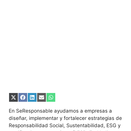
Compartir
Compartir
Compartir
Compartir
Compartir
en
en
en
en
en
X
Facebook
LinkedIn
Email
WhatsApp
En SeResponsable ayudamos a empresas a
(Twitter)
diseñar, implementar y fortalecer estrategias de
Responsabilidad Social, Sustentabilidad, ESG y