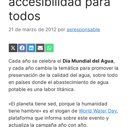
accesibilidad para
todos
21 de marzo de 2012
por
seresponsable
Compartir
Compartir
Compartir
Compartir
Compartir
en
en
en
en
en
X
Facebook
LinkedIn
Email
WhatsApp
Cada año se celebra el
Día Mundial del Agua
,
(Twitter)
y cada año cambia la temática para promover la
preservación de la calidad del agua, sobre todo
en países donde el abastecimiento de agua
potable es una labor titánica.
«El planeta tiene sed, porque la humanidad
tiene hambre» es el slogan de
World Water Day
,
plataforma que informa sobre este evento y
actualiza la campaña año con año.