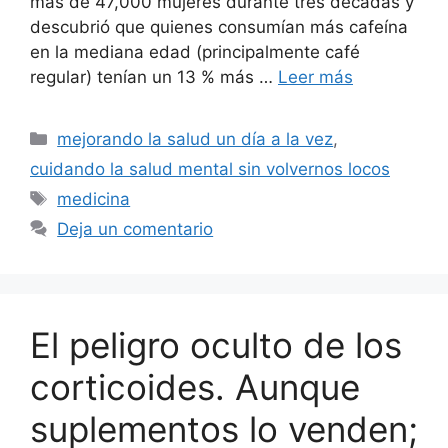
más de 47,000 mujeres durante tres décadas y
descubrió que quienes consumían más cafeína
en la mediana edad (principalmente café
regular) tenían un 13 % más …
Leer más
Categorías
mejorando la salud un día a la vez
,
cuidando la salud mental sin volvernos locos
Etiquetas
medicina
Deja un comentario
El peligro oculto de los
corticoides. Aunque
suplementos lo venden;