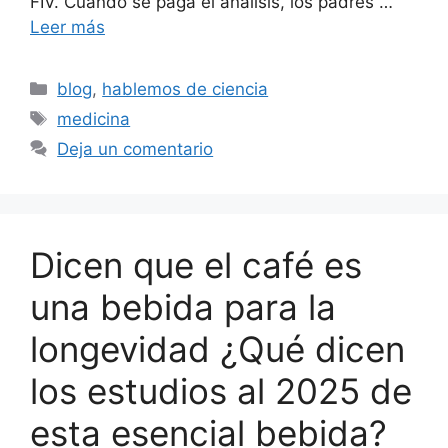
FIV. Cuando se paga el análisis, los padres …
Leer más
Categorías
blog
,
hablemos de ciencia
Etiquetas
medicina
Deja un comentario
Dicen que el café es
una bebida para la
longevidad ¿Qué dicen
los estudios al 2025 de
esta esencial bebida?