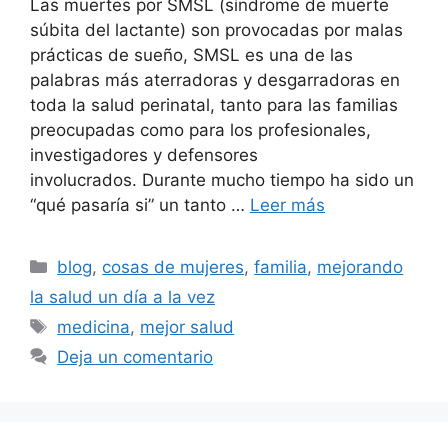
Las muertes por SMSL (síndrome de muerte
súbita del lactante) son provocadas por malas
prácticas de sueño, SMSL es una de las
palabras más aterradoras y desgarradoras en
toda la salud perinatal, tanto para las familias
preocupadas como para los profesionales,
investigadores y defensores
involucrados. Durante mucho tiempo ha sido un
“qué pasaría si” un tanto …
Leer más
Categorías
blog
,
cosas de mujeres
,
familia
,
mejorando
la salud un día a la vez
Etiquetas
medicina
,
mejor salud
Deja un comentario