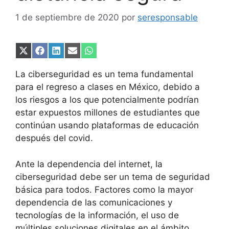
1 de septiembre de 2020
por
seresponsable
Compartir
Compartir
Compartir
Compartir
Compartir
en
en
en
en
en
X
Facebook
LinkedIn
Email
WhatsApp
La ciberseguridad es un tema fundamental
(Twitter)
para el regreso a clases en México, debido a
los riesgos a los que potencialmente podrían
estar expuestos millones de estudiantes que
continúan usando plataformas de educación
después del covid.
Ante la dependencia del internet, la
ciberseguridad debe ser un tema de seguridad
básica para todos. Factores como la mayor
dependencia de las comunicaciones y
tecnologías de la información, el uso de
múltiples soluciones digitales en el ámbito