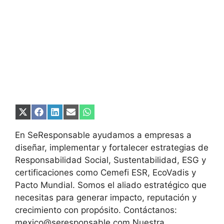
Compartir
Compartir
Compartir
Compartir
Compartir
en
en
en
en
en
X
Facebook
LinkedIn
Email
WhatsApp
En SeResponsable ayudamos a empresas a
(Twitter)
diseñar, implementar y fortalecer estrategias de
Responsabilidad Social, Sustentabilidad, ESG y
certificaciones como Cemefi ESR, EcoVadis y
Pacto Mundial. Somos el aliado estratégico que
necesitas para generar impacto, reputación y
crecimiento con propósito. Contáctanos:
mexico@seresponsable.com Nuestra