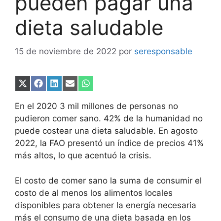
pueden pagar una
dieta saludable
15 de noviembre de 2022
por
seresponsable
Compartir
Compartir
Compartir
Compartir
Compartir
en
en
en
en
en
X
Facebook
LinkedIn
Email
WhatsApp
En el 2020 3 mil millones de personas no
(Twitter)
pudieron comer sano. 42% de la humanidad no
puede costear una dieta saludable. En agosto
2022, la FAO presentó un índice de precios 41%
más altos, lo que acentuó la crisis.
El costo de comer sano la suma de consumir el
costo de al menos los alimentos locales
disponibles para obtener la energía necesaria
más el consumo de una dieta basada en los