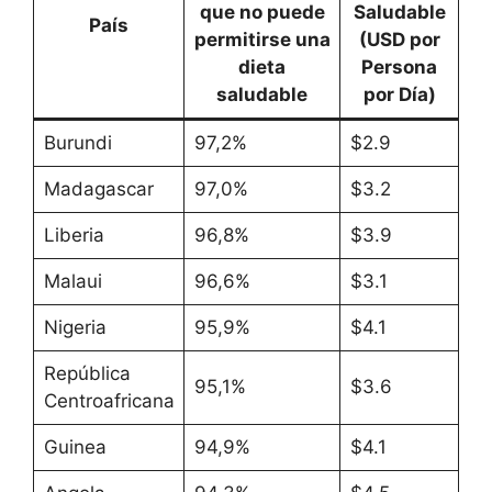
que no puede
Saludable
País
permitirse una
(USD por
dieta
Persona
saludable
por Día)
Burundi
97,2%
$2.9
Madagascar
97,0%
$3.2
Liberia
96,8%
$3.9
Malaui
96,6%
$3.1
Nigeria
95,9%
$4.1
República
95,1%
$3.6
Centroafricana
Guinea
94,9%
$4.1