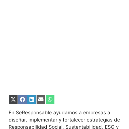
Compartir
Compartir
Compartir
Compartir
Compartir
en
en
en
en
en
X
Facebook
LinkedIn
Email
WhatsApp
En SeResponsable ayudamos a empresas a
(Twitter)
diseñar, implementar y fortalecer estrategias de
Responsabilidad Social, Sustentabilidad, ESG y