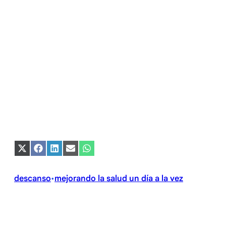
Compartir
Compartir
Compartir
Compartir
Compartir
en
en
en
en
en
X
Facebook
LinkedIn
Email
WhatsApp
(Twitter)
descanso
mejorando la salud un día a la vez
•