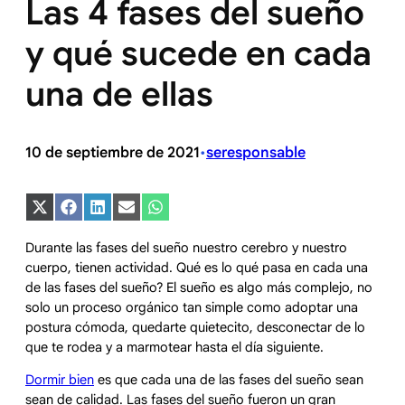
Las 4 fases del sueño
y qué sucede en cada
una de ellas
10 de septiembre de 2021
seresponsable
•
Compartir
Compartir
Compartir
Compartir
Compartir
en
en
en
en
en
X
Facebook
LinkedIn
Email
WhatsApp
Durante las fases del sueño nuestro cerebro y nuestro
(Twitter)
cuerpo, tienen actividad. Qué es lo qué pasa en cada una
de las fases del sueño? El sueño es algo más complejo, no
solo un proceso orgánico tan simple como adoptar una
postura cómoda, quedarte quietecito, desconectar de lo
que te rodea y a marmotear hasta el día siguiente.
Dormir bien
es que cada una de las fases del sueño sean
sean de calidad. Las fases del sueño fueron un gran