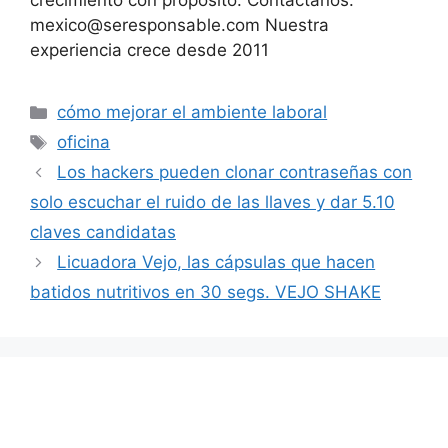
crecimiento con propósito. Contáctanos:
mexico@seresponsable.com Nuestra
experiencia crece desde 2011
Categorías
cómo mejorar el ambiente laboral
Etiquetas
oficina
Los hackers pueden clonar contraseñas con
solo escuchar el ruido de las llaves y dar 5.10
claves candidatas
Licuadora Vejo, las cápsulas que hacen
batidos nutritivos en 30 segs. VEJO SHAKE