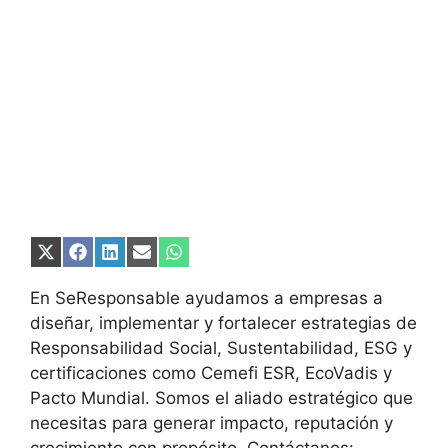
Compartir
Compartir
Compartir
Compartir
Compartir
en
en
en
en
en
X
Facebook
LinkedIn
Email
WhatsApp
En SeResponsable ayudamos a empresas a
(Twitter)
diseñar, implementar y fortalecer estrategias de
Responsabilidad Social, Sustentabilidad, ESG y
certificaciones como Cemefi ESR, EcoVadis y
Pacto Mundial. Somos el aliado estratégico que
necesitas para generar impacto, reputación y