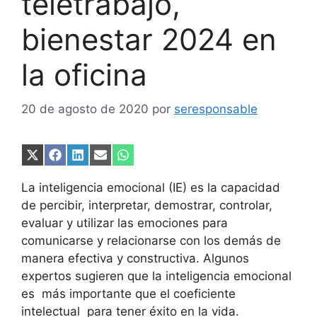
teletrabajo,
bienestar 2024 en
la oficina
20 de agosto de 2020
por
seresponsable
Compartir
Compartir
Compartir
Compartir
Compartir
en
en
en
en
en
X
Facebook
LinkedIn
Email
WhatsApp
La inteligencia emocional (IE) es la capacidad
(Twitter)
de percibir, interpretar, demostrar, controlar,
evaluar y utilizar las emociones para
comunicarse y relacionarse con los demás de
manera efectiva y constructiva. Algunos
expertos sugieren que la inteligencia emocional
es más importante que el coeficiente
intelectual para tener éxito en la vida.