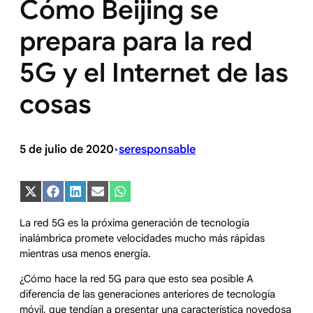
Cómo Beijing se
prepara para la red
5G y el Internet de las
cosas
5 de julio de 2020
seresponsable
•
Compartir
Compartir
Compartir
Compartir
Compartir
en
en
en
en
en
X
Facebook
LinkedIn
Email
WhatsApp
La red 5G es la próxima generación de tecnología
(Twitter)
inalámbrica promete velocidades mucho más rápidas
mientras usa menos energía.
¿Cómo hace la red 5G para que esto sea posible A
diferencia de las generaciones anteriores de tecnología
móvil, que tendían a presentar una característica novedosa