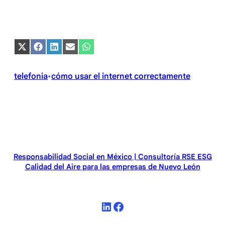
Compartir
Compartir
Compartir
Compartir
Compartir
en
en
en
en
en
X
Facebook
LinkedIn
Email
WhatsApp
(Twitter)
telefonia
cómo usar el internet correctamente
•
Responsabilidad Social en México | Consultoría RSE ESG
Calidad del Aire para las empresas de Nuevo León
LinkedIn
Facebook