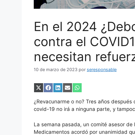
En el 2024 ¿Deb
contra el COVID
necesitan refuer
10 de marzo de 2023
por
seresponsable
Compartir
Compartir
Compartir
Compartir
Compartir
en
en
en
en
en
X
Facebook
LinkedIn
Email
WhatsApp
¿Revacunarme o no? Tres años después d
(Twitter)
covid-19 no irá a ninguna parte, y tampo
La semana pasada, un comité asesor de l
Medicamentos acordó por unanimidad que 