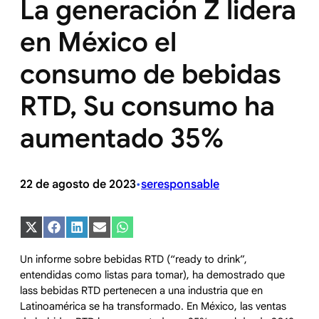
La generación Z lidera
en México el
consumo de bebidas
RTD, Su consumo ha
aumentado 35%
22 de agosto de 2023
seresponsable
•
Compartir
Compartir
Compartir
Compartir
Compartir
en
en
en
en
en
X
Facebook
LinkedIn
Email
WhatsApp
Un informe sobre bebidas RTD (“ready to drink”,
(Twitter)
entendidas como listas para tomar), ha demostrado que
lass bebidas RTD pertenecen a una industria que en
Latinoamérica se ha transformado. En México, las ventas