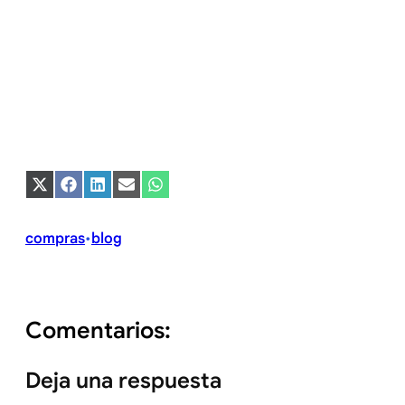
Compartir
Compartir
Compartir
Compartir
Compartir
en
en
en
en
en
X
Facebook
LinkedIn
Email
WhatsApp
(Twitter)
compras
blog
•
Comentarios:
Deja una respuesta