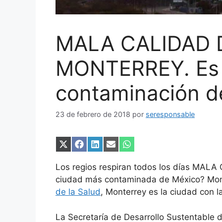
MALA CALIDAD D
MONTERREY. Es l
contaminación d
23 de febrero de 2018
por
seresponsable
Compartir
Compartir
Compartir
Compartir
Compartir
en
en
en
en
en
X
Facebook
LinkedIn
Email
WhatsApp
Los regios respiran todos los días MAL
(Twitter)
ciudad más contaminada de México? Mon
de la Salud
, Monterrey es la ciudad con 
La Secretaría de Desarrollo Sustentable