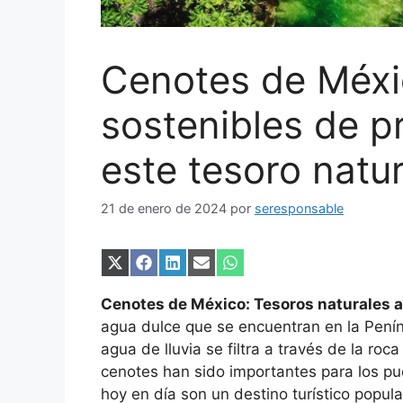
Cenotes de Méxi
sostenibles de p
este tesoro natur
21 de enero de 2024
por
seresponsable
Compartir
Compartir
Compartir
Compartir
Compartir
en
en
en
en
en
X
Facebook
LinkedIn
Email
WhatsApp
Cenotes de México: Tesoros naturales
(Twitter)
agua dulce que se encuentran en la Pení
agua de lluvia se filtra a través de la ro
cenotes han sido importantes para los pu
hoy en día son un destino turístico popula