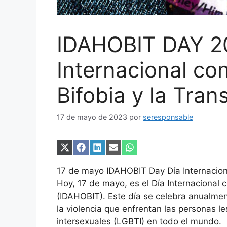
IDAHOBIT DAY 2
Internacional con
Bifobia y la Tran
17 de mayo de 2023
por
seresponsable
Compartir
Compartir
Compartir
Compartir
Compartir
en
en
en
en
en
X
Facebook
LinkedIn
Email
WhatsApp
17 de mayo IDAHOBIT Day Día Internacional
(Twitter)
Hoy, 17 de mayo, es el Día Internacional c
(IDAHOBIT). Este día se celebra anualment
la violencia que enfrentan las personas l
intersexuales (LGBTI) en todo el mundo.