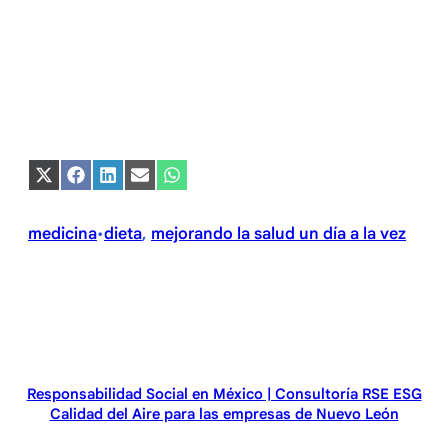
Compartir
Compartir
Compartir
Compartir
Compartir
en
en
en
en
en
X
Facebook
LinkedIn
Email
WhatsApp
(Twitter)
medicina
dieta
, 
mejorando la salud un día a la vez
•
Responsabilidad Social en México | Consultoría RSE ESG
Calidad del Aire para las empresas de Nuevo León