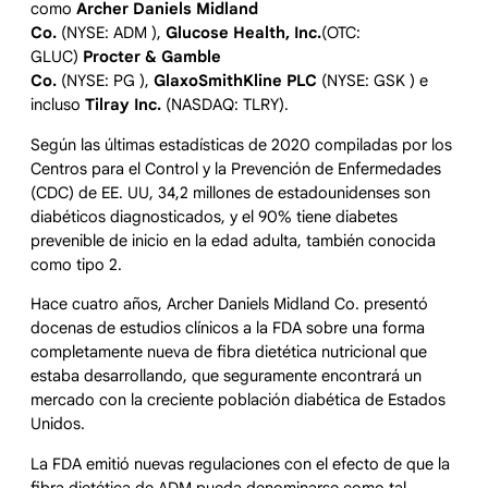
como
Archer Daniels Midland
Co.
(NYSE: ADM ),
Glucose Health, Inc.
(OTC:
GLUC)
Procter & Gamble
Co.
(NYSE: PG ),
GlaxoSmithKline PLC
(NYSE: GSK ) e
incluso
Tilray Inc.
(NASDAQ: TLRY).
Según las últimas estadísticas de 2020 compiladas por los
Centros para el Control y la Prevención de Enfermedades
(CDC) de EE. UU, 34,2 millones de estadounidenses son
diabéticos diagnosticados, y el 90% tiene diabetes
prevenible de inicio en la edad adulta, también conocida
como tipo 2.
Hace cuatro años, Archer Daniels Midland Co. presentó
docenas de estudios clínicos a la FDA sobre una forma
completamente nueva de fibra dietética nutricional que
estaba desarrollando, que seguramente encontrará un
mercado con la creciente población diabética de Estados
Unidos.
La FDA emitió nuevas regulaciones con el efecto de que la
fibra dietética de ADM pueda denominarse como tal,