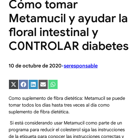
Cómo tomar
Metamucil y ayudar la
floral intestinal y
C0NTROLAR diabetes
10 de octubre de 2020
seresponsable
•
Compartir
Compartir
Compartir
Compartir
Compartir
en
en
en
en
en
X
Facebook
LinkedIn
Email
WhatsApp
Como suplemento de fibra dietética: Metamucil se puede
(Twitter)
tomar todos los días hasta tres veces al día como
suplemento de fibra dietética.
Si está considerando usar Metamucil como parte de un
programa para reducir el colesterol siga las instrucciones
de la etiqueta para conocer las instrucciones correctas y