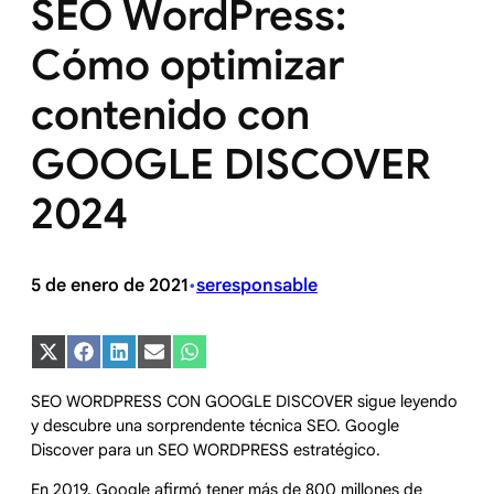
SEO WordPress:
Cómo optimizar
contenido con
GOOGLE DISCOVER
2024
5 de enero de 2021
seresponsable
•
Compartir
Compartir
Compartir
Compartir
Compartir
en
en
en
en
en
X
Facebook
LinkedIn
Email
WhatsApp
SEO WORDPRESS CON GOOGLE DISCOVER sigue leyendo
(Twitter)
y descubre una sorprendente técnica SEO. Google
Discover para un SEO WORDPRESS estratégico.
En 2019, Google afirmó tener más de 800 millones de