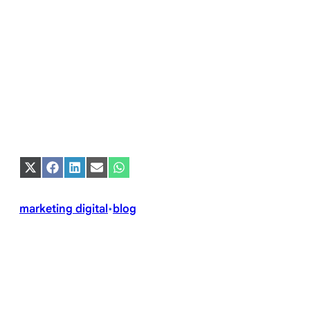
Compartir
Compartir
Compartir
Compartir
Compartir
en
en
en
en
en
X
Facebook
LinkedIn
Email
WhatsApp
(Twitter)
marketing digital
blog
•