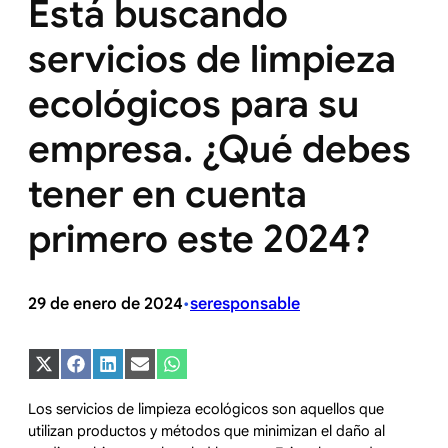
Está buscando
servicios de limpieza
ecológicos para su
empresa. ¿Qué debes
tener en cuenta
primero este 2024?
29 de enero de 2024
seresponsable
•
Compartir
Compartir
Compartir
Compartir
Compartir
en
en
en
en
en
X
Facebook
LinkedIn
Email
WhatsApp
Los servicios de limpieza ecológicos son aquellos que
(Twitter)
utilizan productos y métodos que minimizan el daño al