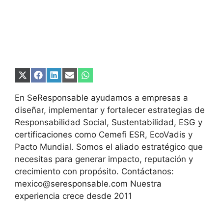
Compartir
Compartir
Compartir
Compartir
Compartir
en
en
en
en
en
X
Facebook
LinkedIn
Email
WhatsApp
En SeResponsable ayudamos a empresas a
(Twitter)
diseñar, implementar y fortalecer estrategias de
Responsabilidad Social, Sustentabilidad, ESG y
certificaciones como Cemefi ESR, EcoVadis y
Pacto Mundial. Somos el aliado estratégico que
necesitas para generar impacto, reputación y
crecimiento con propósito. Contáctanos:
mexico@seresponsable.com Nuestra
experiencia crece desde 2011