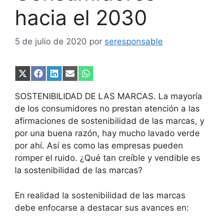
hacia el 2030
5 de julio de 2020
por
seresponsable
Compartir
Compartir
Compartir
Compartir
Compartir
en
en
en
en
en
X
Facebook
LinkedIn
Email
WhatsApp
SOSTENIBILIDAD DE LAS MARCAS. La mayoría
(Twitter)
de los consumidores no prestan atención a las
afirmaciones de sostenibilidad de las marcas, y
por una buena razón, hay mucho lavado verde
por ahí. Así es como las empresas pueden
romper el ruido. ¿Qué tan creíble y vendible es
la sostenibilidad de las marcas?
En realidad la sostenibilidad de las marcas
debe enfocarse a destacar sus avances en: