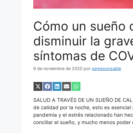
Cómo un sueño d
disminuir la gra
síntomas de CO
9 de noviembre de 2020
por
seresponsable
Compartir
Compartir
Compartir
Compartir
Compartir
en
en
en
en
en
X
Facebook
LinkedIn
Email
WhatsApp
SALUD A TRAVÉS DE UN SUEÑO DE CALIDAD
(Twitter)
de calidad por la noche, esto es esencia
pandemia y el estrés relacionado han hech
conciliar el sueño, y mucho menos poder 