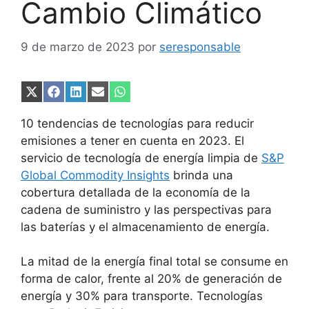
Cambio Climático
9 de marzo de 2023
por
seresponsable
Compartir
Compartir
Compartir
Compartir
Compartir
en
en
en
en
en
X
Facebook
LinkedIn
Email
WhatsApp
10 tendencias de tecnologías para reducir
(Twitter)
emisiones a tener en cuenta en 2023. El
servicio de tecnología de energía limpia de
S&P
Global Commodity Insights
brinda una
cobertura detallada de la economía de la
cadena de suministro y las perspectivas para
las baterías y el almacenamiento de energía.
La mitad de la energía final total se consume en
forma de calor, frente al 20% de generación de
energía y 30% para transporte. Tecnologías