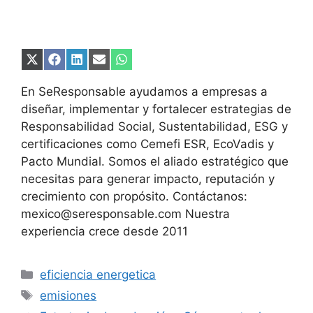
Compartir
Compartir
Compartir
Compartir
Compartir
en
en
en
en
en
X
Facebook
LinkedIn
Email
WhatsApp
En SeResponsable ayudamos a empresas a
(Twitter)
diseñar, implementar y fortalecer estrategias de
Responsabilidad Social, Sustentabilidad, ESG y
certificaciones como Cemefi ESR, EcoVadis y
Pacto Mundial. Somos el aliado estratégico que
necesitas para generar impacto, reputación y
crecimiento con propósito. Contáctanos:
mexico@seresponsable.com Nuestra
experiencia crece desde 2011
Categorías
eficiencia energetica
Etiquetas
emisiones