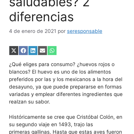
saludables? 2
diferencias
4 de enero de 2021
por
seresponsable
Compartir
Compartir
Compartir
Compartir
Compartir
en
en
en
en
en
X
Facebook
LinkedIn
Email
WhatsApp
¿Qué eliges para consumo? ¿huevos rojos o
(Twitter)
blancos? El huevo es uno de los alimentos
preferidos por las y los mexicanos a la hora del
desayuno, ya que puede prepararse en formas
variadas y emplear diferentes ingredientes que
realzan su sabor.
Históricamente se cree que Cristóbal Colón, en
su segundo viaje en 1493, trajo las
primeras gallinas. Hasta que estas aves fueron