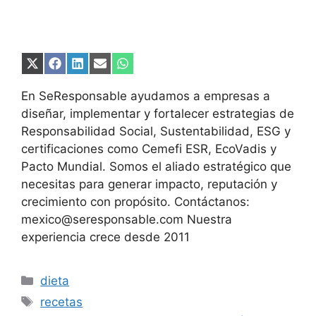
Compartir
Compartir
Compartir
Compartir
Compartir
en
en
en
en
en
X
Facebook
LinkedIn
Email
WhatsApp
En SeResponsable ayudamos a empresas a
(Twitter)
diseñar, implementar y fortalecer estrategias de
Responsabilidad Social, Sustentabilidad, ESG y
certificaciones como Cemefi ESR, EcoVadis y
Pacto Mundial. Somos el aliado estratégico que
necesitas para generar impacto, reputación y
crecimiento con propósito. Contáctanos:
mexico@seresponsable.com Nuestra
experiencia crece desde 2011
Categorías
dieta
Etiquetas
recetas